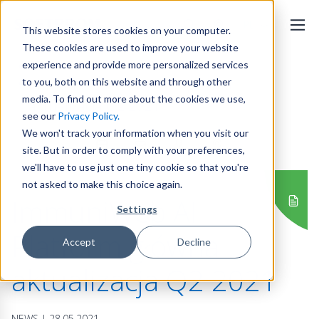
PL
This website stores cookies on your computer.
These cookies are used to improve your website
Strona Główna
Aktualności
experience and provide more personalized services
ImmuniWeb AI Platform główna
to you, both on this website and through other
media. To find out more about the cookies we use,
aktualizacja Q2 2021
see our
Privacy Policy.
We won't track your information when you visit our
site. But in order to comply with your preferences,
we'll have to use just one tiny cookie so that you're
NEWS
not asked to make this choice again.
ImmuniWeb AI
Settings
Platform główna
Accept
Decline
aktualizacja Q2 2021
NEWS | 28.05.2021